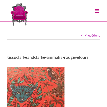
Passer
au
contenu
Précédent
tissuclarkeandclarke-animalia-rougevelours