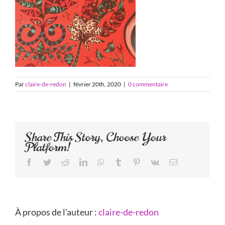
Par
claire-de-redon
|
février 20th, 2020
|
0 commentaire
Share This Story, Choose Your
Platform!
Facebook
Twitter
Reddit
LinkedIn
WhatsApp
Tumblr
Pinterest
Vk
Email
À propos de l'auteur :
claire-de-redon