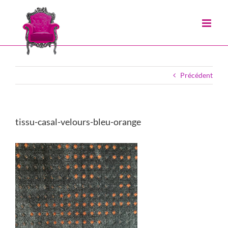
Passer
au
contenu
Précédent
tissu-casal-velours-bleu-orange