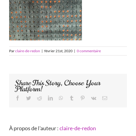
Par
claire-de-redon
|
février 21st, 2020
|
0 commentaire
Share This Story, Choose Your
Platform!
Facebook
Twitter
Reddit
LinkedIn
WhatsApp
Tumblr
Pinterest
Vk
Email
À propos de l'auteur :
claire-de-redon