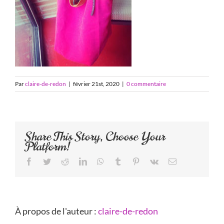
Par
claire-de-redon
|
février 21st, 2020
|
0 commentaire
Share This Story, Choose Your
Platform!
Facebook
Twitter
Reddit
LinkedIn
WhatsApp
Tumblr
Pinterest
Vk
Email
À propos de l'auteur :
claire-de-redon