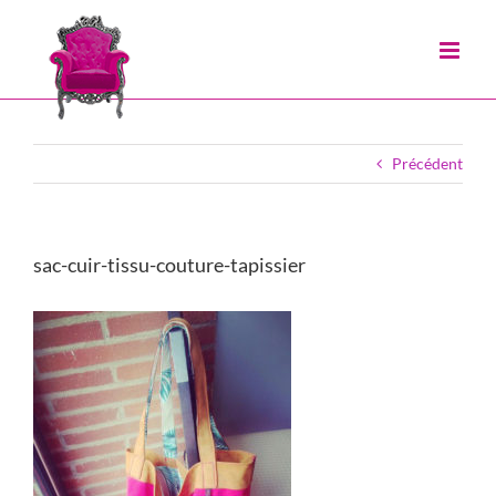
Passer
au
contenu
Précédent
sac-cuir-tissu-couture-tapissier