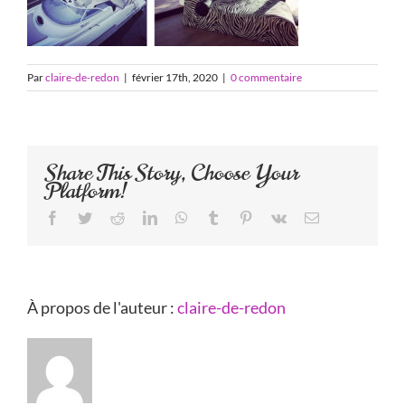
Par
claire-de-redon
|
février 17th, 2020
|
0 commentaire
Share This Story, Choose Your
Platform!
Facebook
Twitter
Reddit
LinkedIn
WhatsApp
Tumblr
Pinterest
Vk
Email
À propos de l'auteur :
claire-de-redon