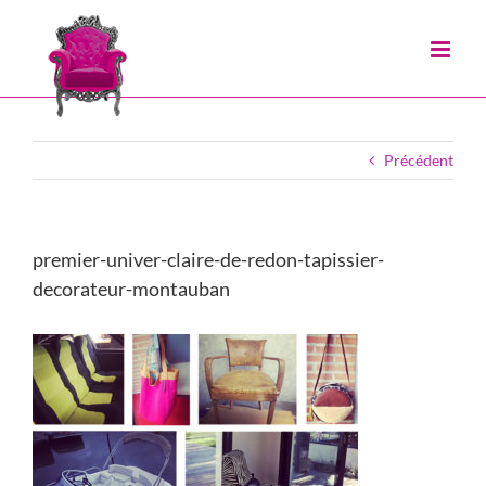
Passer
au
contenu
Précédent
premier-univer-claire-de-redon-tapissier-
decorateur-montauban