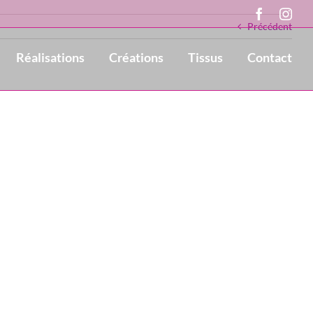
Faceboo
Ins
Précédent
Réalisations
Créations
Tissus
Contact