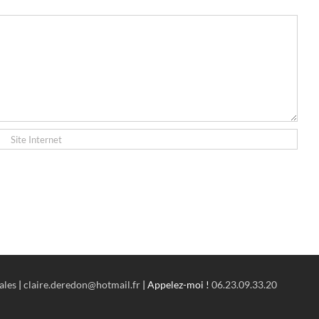
ales
|
claire.deredon@hotmail.fr
| Appelez-moi !
06.23.09.33.20