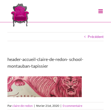
Passer
au
contenu
Précédent
header-accueil-claire-de-redon- school-
montauban-tapissier
Par
claire-de-redon
|
février 21st, 2020
|
0 commentaire