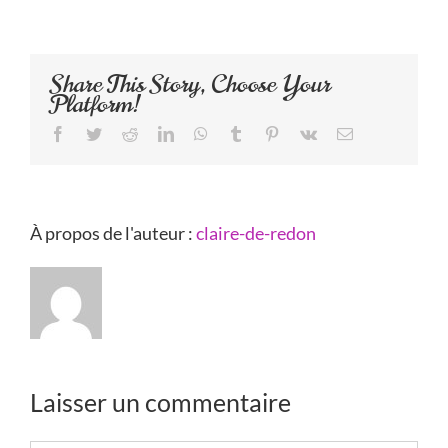
Share This Story, Choose Your
Platform!
Facebook
Twitter
Reddit
LinkedIn
WhatsApp
Tumblr
Pinterest
Vk
Email
À propos de l'auteur :
claire-de-redon
Laisser un commentaire