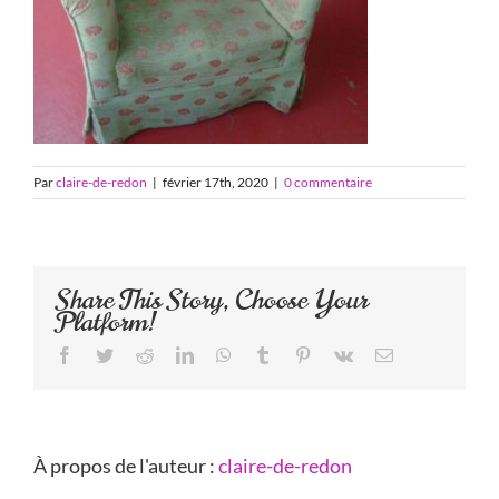
Par
claire-de-redon
|
février 17th, 2020
|
0 commentaire
Share This Story, Choose Your
Platform!
Facebook
Twitter
Reddit
LinkedIn
WhatsApp
Tumblr
Pinterest
Vk
Email
À propos de l'auteur :
claire-de-redon