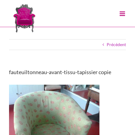
Passer
au
contenu
Précédent
fauteuiltonneau-avant-tissu-tapissier copie