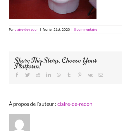
Par
claire-de-redon
|
février 21st, 2020
|
0 commentaire
Share This Story, Choose Your
Platform!
Facebook
Twitter
Reddit
LinkedIn
WhatsApp
Tumblr
Pinterest
Vk
Email
À propos de l'auteur :
claire-de-redon