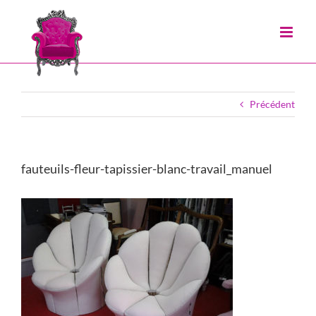
Passer
au
contenu
Précédent
fauteuils-fleur-tapissier-blanc-travail_manuel