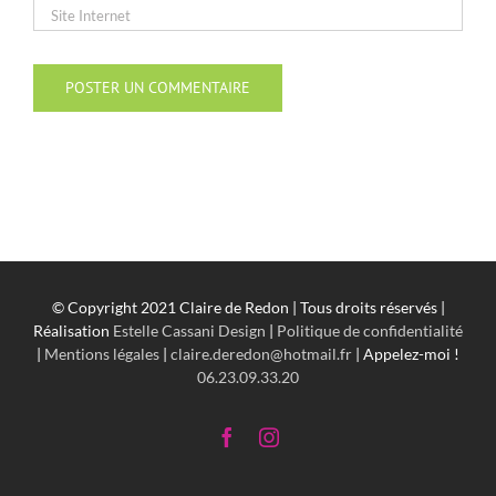
© Copyright 2021 Claire de Redon | Tous droits réservés |
Réalisation
Estelle Cassani Design
|
Politique de confidentialité
|
Mentions légales
|
claire.deredon@hotmail.fr
| Appelez-moi !
06.23.09.33.20
Facebook
Instagram