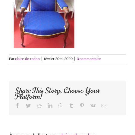
Par
claire-de-redon
|
février 20th, 2020
|
0 commentaire
Share This Story, Choose Your
Platform!
Facebook
Twitter
Reddit
LinkedIn
WhatsApp
Tumblr
Pinterest
Vk
Email