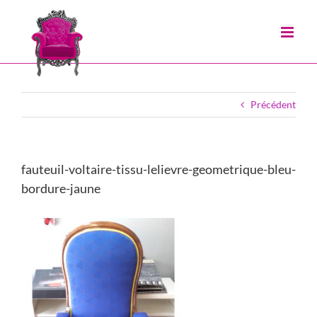
Passer
au
contenu
Précédent
fauteuil-voltaire-tissu-lelievre-geometrique-bleu-
bordure-jaune