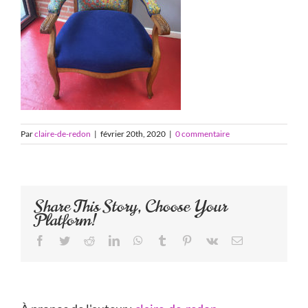
Par
claire-de-redon
|
février 20th, 2020
|
0 commentaire
Share This Story, Choose Your
Platform!
Facebook
Twitter
Reddit
LinkedIn
WhatsApp
Tumblr
Pinterest
Vk
Email