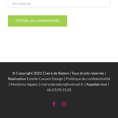
© Copyright 2021 Claire de Redon | Tous droits réservés |
Réalisation
Estelle Cassani Design
|
Politique de confidentialité
|
Mentions légales
|
claire.deredon@hotmail.fr
| Appelez-moi !
06.23.09.33.20
Facebook
Instagram