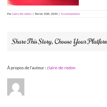
Par
claire-de-redon
|
février 20th, 2020
|
0 commentaire
Share This Story, Choose Your Platfor
À propos de l'auteur :
claire-de-redon