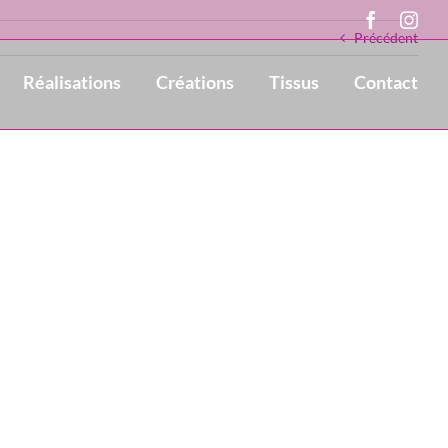
Faceboo
Ins
Précédent
Réalisations
Créations
Tissus
Contact