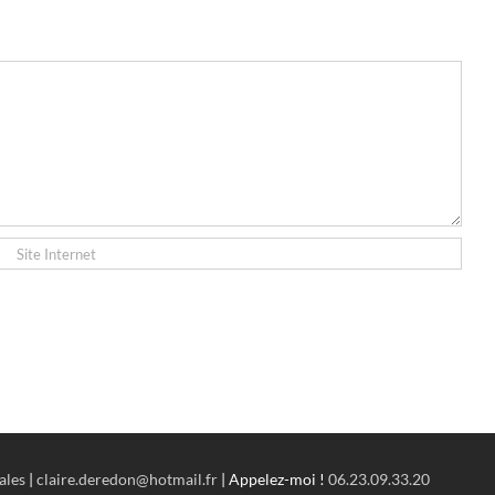
ales
|
claire.deredon@hotmail.fr
| Appelez-moi !
06.23.09.33.20