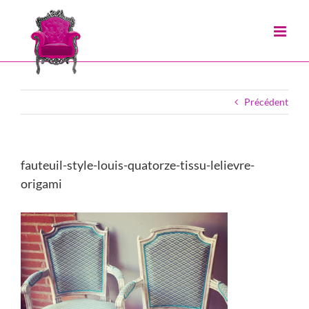
Passer
au
contenu
Précédent
fauteuil-style-louis-quatorze-tissu-lelievre-
origami