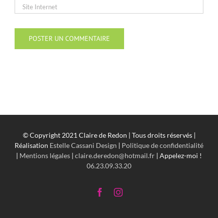
© Copyright 2021 Claire de Redon | Tous droits réservés |
Réalisation
Estelle Cassani Design
|
Politique de confidentialité
|
Mentions légales
|
claire.deredon@hotmail.fr
| Appelez-moi !
06.23.09.33.20
Facebook
Instagram