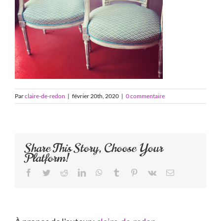
Par
claire-de-redon
|
février 20th, 2020
|
0 commentaire
Share This Story, Choose Your
Platform!
Facebook
Twitter
Reddit
LinkedIn
WhatsApp
Tumblr
Pinterest
Vk
Email