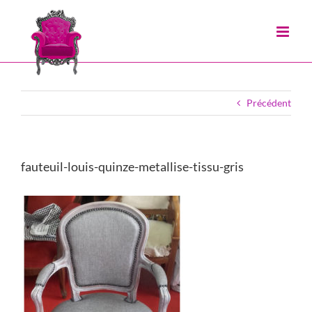
Passer
au
contenu
Précédent
fauteuil-louis-quinze-metallise-tissu-gris