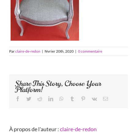
Par
claire-de-redon
|
février 20th, 2020
|
0 commentaire
Share This Story, Choose Your
Platform!
Facebook
Twitter
Reddit
LinkedIn
WhatsApp
Tumblr
Pinterest
Vk
Email
À propos de l'auteur :
claire-de-redon