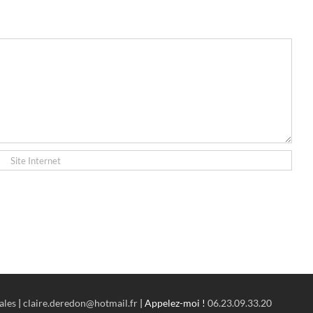
ales
|
claire.deredon@hotmail.fr
| Appelez-moi !
06.23.09.33.20