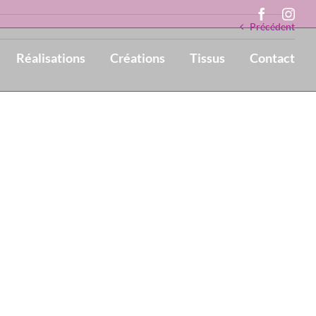
Faceboo
Ins
Précédent
Réalisations
Créations
Tissus
Contact