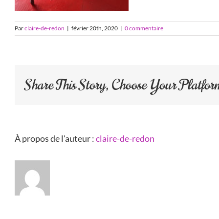
Par
claire-de-redon
|
février 20th, 2020
|
0 commentaire
Share This Story, Choose Your Platfor
À propos de l'auteur :
claire-de-redon