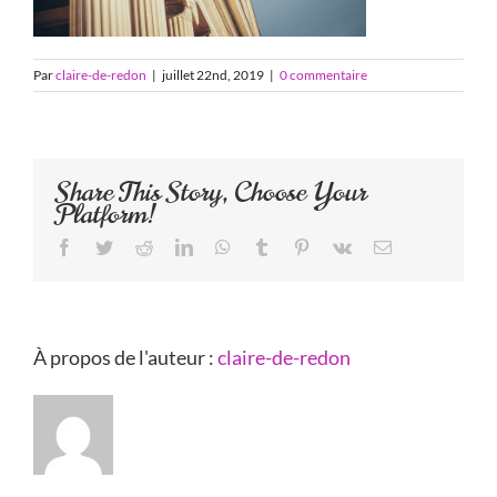
Par
claire-de-redon
|
juillet 22nd, 2019
|
0 commentaire
Share This Story, Choose Your
Platform!
Facebook
Twitter
Reddit
LinkedIn
WhatsApp
Tumblr
Pinterest
Vk
Email
À propos de l'auteur :
claire-de-redon