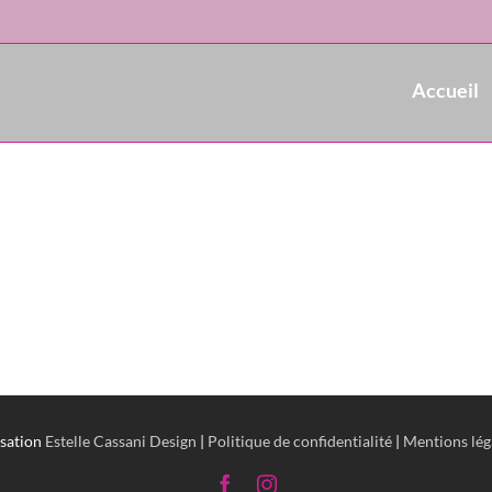
Accueil
isation
Estelle Cassani Design
|
Politique de confidentialité
|
Mentions lég
Facebook
Instagram