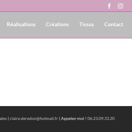
Faceboo
Ins
Réalisations
Créations
Tissus
Contact
ales
|
claire.deredon@hotmail.fr
| Appelez-moi !
06.23.09.33.20